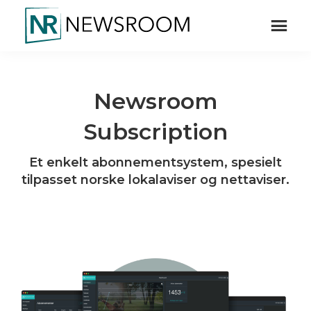
Hopp
Hopp
til
til
hovedinnhold
bunntekst
Newsroom
Newsroom
Subscription
Et enkelt abonnementsystem, spesielt
tilpasset norske lokalaviser og nettaviser.